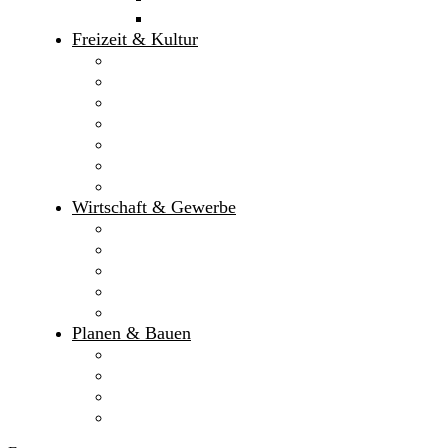
Ferienbetreuung
Freizeit & Kultur
Erlebnisbad
Sport- und Frei­zeit­möglich­keiten
Ferienprogramm des Markt Gaimersheim
Bildergalerie
Veranstaltungen
Kulturprogramm
Ferienprogramm des KJR Eichstätt
Wirtschaft & Gewerbe
Gewerbegebiete
Monetäre Kennzahlen
Marktgutschein
IHK
HWK
Planen & Bauen
Bauleitplanverfahren
Flächen­nutzungs­plan
Bebauungspläne
Baugrundstücke