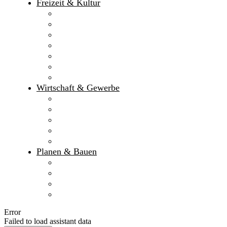
Freizeit & Kultur
Erlebnisbad
Sport- und Frei­zeit­möglich­keiten
Ferienprogramm des Markt Gaimersheim
Bildergalerie
Veranstaltungen
Kulturprogramm
Ferienprogramm des KJR Eichstätt
Wirtschaft & Gewerbe
Gewerbegebiete
Monetäre Kennzahlen
Marktgutschein
IHK
HWK
Planen & Bauen
Bauleitplanverfahren
Flächen­nutzungs­plan
Bebauungspläne
Baugrundstücke
Error
Failed to load assistant data