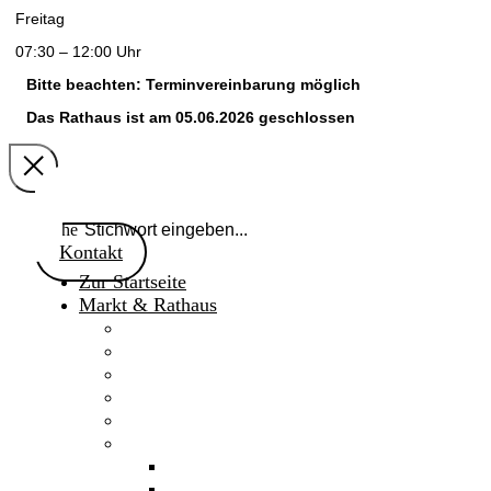
Freitag
07:30 – 12:00 Uhr
Bitte beachten: Terminvereinbarung möglich
Das Rathaus ist am 05.06.2026 geschlossen
Suche
Kontakt
Zur Startseite
Markt & Rathaus
Willkommen
Aktuelles
Gaimersheimer Anzeiger
Marktnachrichten 2024
Marktgemeinderat
Fakten & Geschichte
Daten & Fakten
Chronik