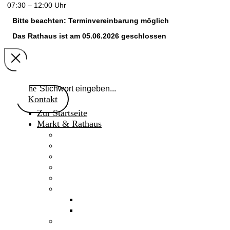
07:30 – 12:00 Uhr
Bitte beachten: Terminvereinbarung möglich
Das Rathaus ist am 05.06.2026 geschlossen
Suche
Kontakt
Zur Startseite
Markt & Rathaus
Willkommen
Aktuelles
Gaimersheimer Anzeiger
Marktnachrichten 2024
Marktgemeinderat
Fakten & Geschichte
Daten & Fakten
Chronik
Verwaltung