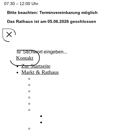
07:30 – 12:00 Uhr
Bitte beachten: Terminvereinbarung möglich
Das Rathaus ist am 05.06.2026 geschlossen
Suche
Kontakt
Zur Startseite
Markt & Rathaus
Willkommen
Aktuelles
Gaimersheimer Anzeiger
Marktnachrichten 2024
Marktgemeinderat
Fakten & Geschichte
Daten & Fakten
Chronik
Verwaltung