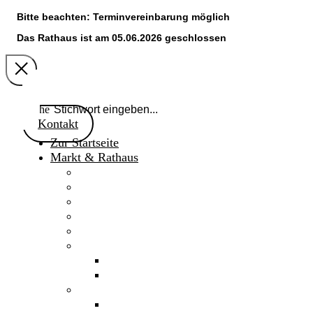
Bitte beachten: Terminvereinbarung möglich
Das Rathaus ist am 05.06.2026 geschlossen
Suche
Kontakt
Zur Startseite
Markt & Rathaus
Willkommen
Aktuelles
Gaimersheimer Anzeiger
Marktnachrichten 2024
Marktgemeinderat
Fakten & Geschichte
Daten & Fakten
Chronik
Verwaltung
Mitarbeiter