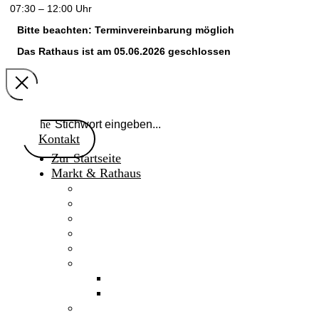
07:30 – 12:00 Uhr
Bitte beachten: Terminvereinbarung möglich
Das Rathaus ist am 05.06.2026 geschlossen
Suche
Kontakt
Zur Startseite
Markt & Rathaus
Willkommen
Aktuelles
Gaimersheimer Anzeiger
Marktnachrichten 2024
Marktgemeinderat
Fakten & Geschichte
Daten & Fakten
Chronik
Verwaltung