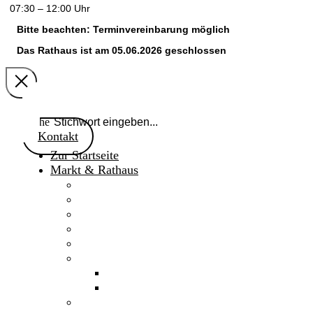
07:30 – 12:00 Uhr
Bitte beachten: Terminvereinbarung möglich
Das Rathaus ist am 05.06.2026 geschlossen
Suche
Kontakt
Zur Startseite
Markt & Rathaus
Willkommen
Aktuelles
Gaimersheimer Anzeiger
Marktnachrichten 2024
Marktgemeinderat
Fakten & Geschichte
Daten & Fakten
Chronik
Verwaltung