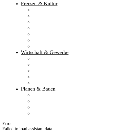
Freizeit & Kultur
Erlebnisbad
Sport- und Frei­zeit­möglich­keiten
Ferienprogramm des Markt Gaimersheim
Bildergalerie
Veranstaltungen
Kulturprogramm
Ferienprogramm des KJR Eichstätt
Wirtschaft & Gewerbe
Gewerbegebiete
Monetäre Kennzahlen
Marktgutschein
IHK
HWK
Planen & Bauen
Bauleitplanverfahren
Flächen­nutzungs­plan
Bebauungspläne
Baugrundstücke
Error
Failed to load assistant data