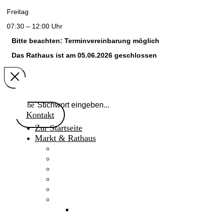
Freitag
07:30 – 12:00 Uhr
Bitte beachten: Terminvereinbarung möglich
Das Rathaus ist am 05.06.2026 geschlossen
Suche
Kontakt
Zur Startseite
Markt & Rathaus
Willkommen
Aktuelles
Gaimersheimer Anzeiger
Marktnachrichten 2024
Marktgemeinderat
Fakten & Geschichte
Daten & Fakten