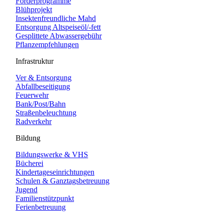
Förderprogramme
Blühprojekt
Insektenfreundliche Mahd
Entsorgung Altspeiseöl/-fett
Gesplittete Abwassergebühr
Pflanzempfehlungen
Infrastruktur
Ver & Entsorgung
Abfallbeseitigung
Feuerwehr
Bank/Post/Bahn
Straßenbeleuchtung
Radverkehr
Bildung
Bildungswerke & VHS
Bücherei
Kindertageseinrichtungen
Schulen & Ganztagsbetreuung
Jugend
Familienstützpunkt
Ferienbetreuung